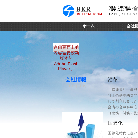
ホーム
会社
這個頁面上的
內容需要較新
版本的
Adobe Flash
Player。
会社情報
沿革
Company
「聯捷會計士事務
計士の基本的専門
して創立しました
台湾の台中を中心
（稅務、財務）監査
国際化
国際化時代に従い、