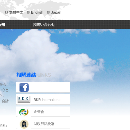
繁體中文
English
Japan
新知
お問い合わせ
相關連結
LINKS
等会
中心と
た、
BKR International
：会計
金管會
財政部賦稅署
al」