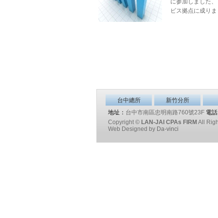
に参加しました、
ビス拠点に成りまし
台中總所
新竹分所
地址：
台中市南區忠明南路760號23F
電話
Copyright ©
LAN-JAI CPAs FIRM
All Rig
Web Designed by
Da-vinci