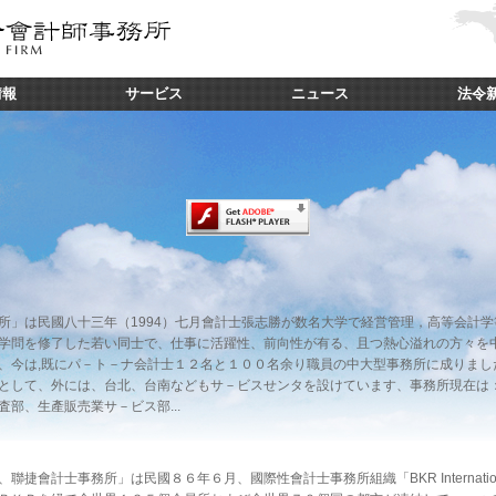
情報
サービス
ニュース
法令
所」は民國八十三年（1994）七月會計士張志勝が数名大学で経営管理，高等会計学
学問を修了した若い同士で、仕事に活躍性、前向性が有る、且つ熱心溢れの方々を
、今は,既にパ－ト－ナ会計士１２名と１００名余り職員の中大型事務所に成りまし
として、外には、台北、台南などもサ－ビスせンタを設けています、事務所現在は
部、生產販売業サ－ビス部...
聯捷會計士事務所」は民國８６年６月、國際性會計士事務所組織「BKR Internation