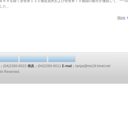
ＢＫＲを経て全世界１３５個会員所および全世界７０個国の都市が連結して、一つ
た...
More
：
(04)2260-6022
傳真：
(04)2260-6011
E-mail：
lanjai@ms19.hinet.net
hts Reserved.