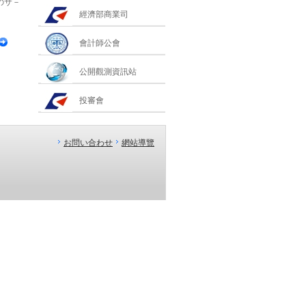
のサ－
經濟部商業司
會計師公會
公開觀測資訊站
投審會
お問い合わせ
網站導覽