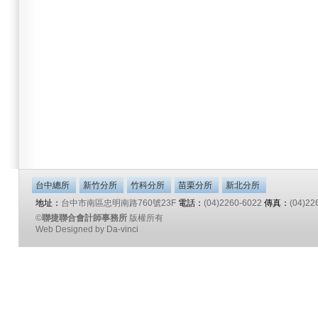
台中總所
新竹分所
竹科分所
苗栗分所
新北分所
地址：
台中市南區忠明南路760號23F
電話：
(04)2260-6022
傳真：
(04)22
©
聯捷聯合會計師事務所
版權所有
Web Designed by
Da-vinci