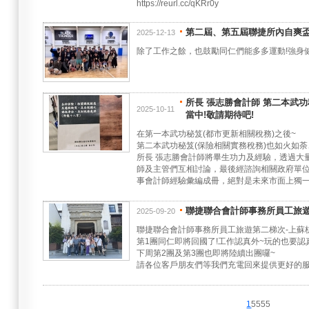
https://reurl.cc/qKRr0y
第二屆、第五屆聯捷所內自爽盃
2025-12-13
除了工作之餘，也鼓勵同仁們能多多運動!強身健
所長 張志勝會計師 第二本武
2025-10-11
當中!敬請期待吧!
在第一本武功秘笈(都市更新相關稅務)之後~
第二本武功秘笈(保險相關實務稅務)也如火如
所長 張志勝會計師將畢生功力及經驗，透過大
師及主管們互相討論，最後經諮詢相關政府單位
事會計師經驗彙編成冊，絕對是未來市面上獨一
聯捷聯合會計師事務所員工旅遊
2025-09-20
聯捷聯合會計師事務所員工旅遊第二梯次-上蘇
第1團同仁即將回國了!工作認真外~玩的也要認真
下周第2團及第3團也即將陸續出團囉~
請各位客戶朋友們等我們充電回來提供更好的服
1
5555