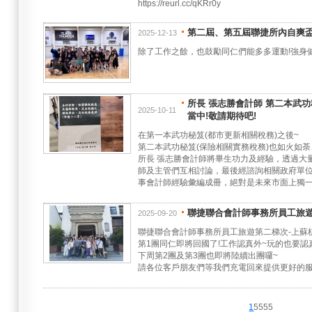
https://reurl.cc/qKRr0y
第二屆、第五屆聯捷所內自爽盃
2025-12-13
除了工作之餘，也鼓勵同仁們能多多運動!強身健
所長 張志勝會計師 第二本武
2025-10-11
當中!敬請期待吧!
在第一本武功秘笈(都市更新相關稅務)之後~
第二本武功秘笈(保險相關實務稅務)也如火如
所長 張志勝會計師將畢生功力及經驗，透過大
師及主管們互相討論，最後經諮詢相關政府單位
事會計師經驗彙編成冊，絕對是未來市面上獨一
聯捷聯合會計師事務所員工旅遊
2025-09-20
聯捷聯合會計師事務所員工旅遊第二梯次-上蘇
第1團同仁即將回國了!工作認真外~玩的也要認真
下周第2團及第3團也即將陸續出團囉~
請各位客戶朋友們等我們充電回來提供更好的服
1
5555