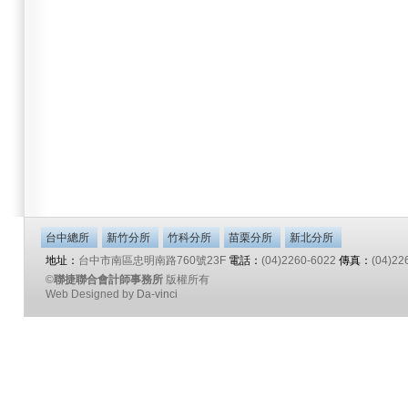
台中總所
新竹分所
竹科分所
苗栗分所
新北分所
地址：
台中市南區忠明南路760號23F
電話：
(04)2260-6022
傳真：
(04)22
©
聯捷聯合會計師事務所
版權所有
Web Designed by
Da-vinci