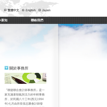
繁體中文
English
Japan
令新知
聯絡我們
關於事務所
師
邱烺民會計師
曾裕會計師
葉佳炫會計師
劉盈欒會計師
邱雲超
『聯捷聯合會計師事務所』是一
家充滿著朝氣與活力的年輕事務
所，於民國八十三年(西元1994
年)七月由所長張志勝會計師發