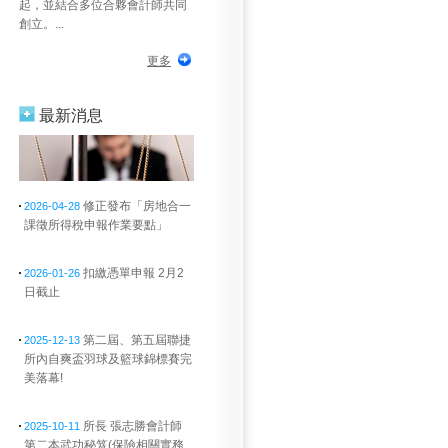
起，並結合多位合夥會計師共同
創立。...
更多
最新消息
修正發布「房地合一
2026-04-28
課徵所得稅申報作業要點」
扣繳憑單申報 2月2
2026-01-26
日截止
第二屆、第五屆聯捷
2025-12-13
所內自爽盃羽球及籃球錦標賽完
美落幕!
所長 張志勝會計師
2025-10-11
第二本武功秘笈(保險相關實務