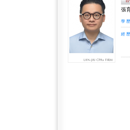
台
張
學 
經 歷