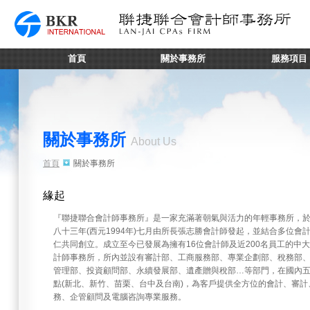
首頁
關於事務所
服務項目
關於事務所
About Us
首頁
關於事務所
緣起
『聯捷聯合會計師事務所』是一家充滿著朝氣與活力的年輕事務所，
八十三年(西元1994年)七月由所長張志勝會計師發起，並結合多位會
仁共同創立。成立至今已發展為擁有16位會計師及近200名員工的中
計師事務所，所內並設有審計部、工商服務部、專業企劃部、稅務部
管理部、投資顧問部、永續發展部、遺產贈與稅部…等部門，在國內
點(新北、新竹、苗栗、台中及台南)，為客戶提供全方位的會計、審計
務、企管顧問及電腦咨詢專業服務。