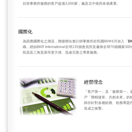
目前事務所服務的客戶超過3,000家，遍及北中南與各個產業。
國際化
為因應國際化之潮流，聯捷聯合會計師事務所於民國86年6月加入「
BK
織，經由BKR International全球135個會員所及遍佈全球70個
投資及三角貿易等更方便、迅速完善之專業服務。
經營理念
「客戶第一」及「服務第一」
戶「聯精捷算、共創未來」的
師亦針對各種財務、稅務專題
造成之衝擊。