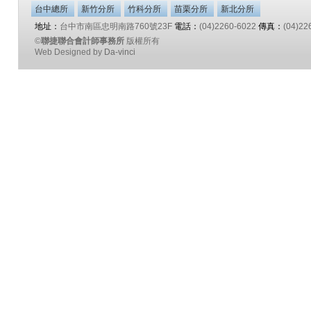
台中總所
新竹分所
竹科分所
苗栗分所
新北分所
地址：
台中市南區忠明南路760號23F
電話：
(04)2260-6022
傳真：
(04)22
©
聯捷聯合會計師事務所
版權所有
Web Designed by
Da-vinci